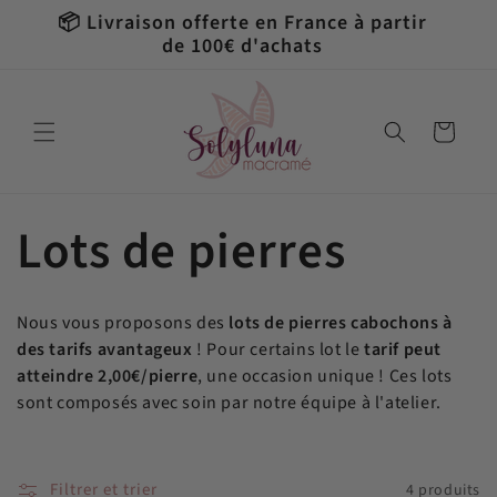
et
📦 Livraison offerte en France à partir
passer
de 100€ d'achats
au
contenu
Panier
C
Lots de pierres
o
Nous vous proposons des
lots de pierres cabochons à
l
des tarifs avantageux
! Pour certains lot le
tarif peut
atteindre 2,00€/pierre
, une occasion unique ! Ces lots
sont composés avec soin par notre équipe à l'atelier.
l
e
Filtrer et trier
4 produits