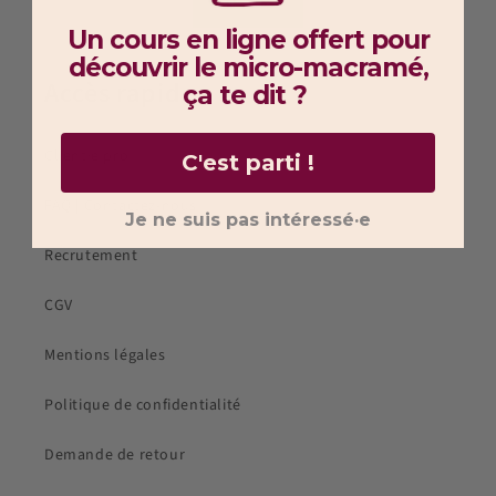
Un cours en ligne offert pour
découvrir
le micro-macramé,
Accès rapide
ça te dit ?
Client·e pro
C'est parti !
FAQ | Contactez-nous
Je ne suis pas intéressé·e
Recrutement
CGV
Mentions légales
Politique de confidentialité
Demande de retour