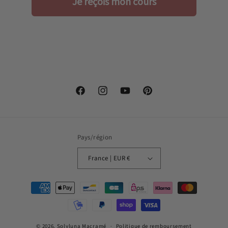
Je reçois mon cours
Facebook
Instagram
YouTube
Pinterest
Pays/région
France | EUR €
Moyens
de
paiement
© 2026,
Solyluna Macramé
Politique de remboursement