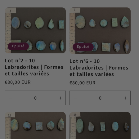
c
t
i
Épuisé
Épuisé
o
Lot n°2 - 10
Lot n°6 - 10
Labradorites | Formes
Labradorites | Formes
et tailles variées
et tailles variées
n
Prix
€80,00 EUR
Prix
€80,00 EUR
habituel
habituel
:
Réduire
Augmenter
Réduire
Augm
la
la
la
la
quantité
quantité
quantité
quant
de
de
de
de
Default
Default
Default
Defau
Title
Title
Title
Title