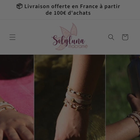
et
📦 Livraison offerte en France à partir
🎁 U
passer
de 100€ d'achats
au
contenu
Panier