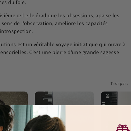
ces du foie.
isième œil elle éradique les obsessions, apaise les
sens de l’observation, améliore les capacités
’introspection.
tions est un véritable voyage initiatique qui ouvre à
asensorielles. C’est une pierre d’une grande sagesse
Trier par :