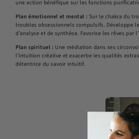
une action bénéfique sur les fonctions purificatri
e
Plan émotionnel et mental :
Sur le chakra du tro
troubles obsessionnels compulsifs. Développe le 
c
d’analyse et de synthèse. Favorise les rêves par l
Plan spirituel :
Une médiation dans ses circonvolu
t
l’intuition créative et exacerbe les qualités extr
détentrice du savoir intuitif.
i
o
n