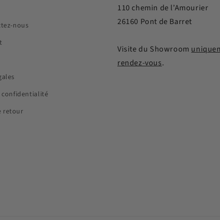
110 chemin de l’Amourier
26160 Pont de Barret
ctez-nous
t
Visite du Showroom
uniquem
rendez-vous
.
gales
 confidentialité
 retour