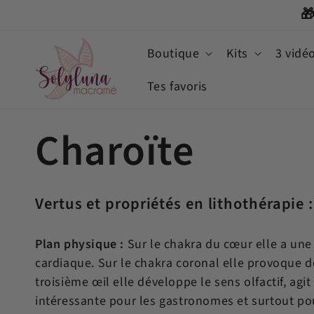
et

passer
au
contenu
Boutique
Kits
3 vidé
Tes favoris
C
Charoïte
o
Vertus et propriétés en lithothérapie :
l
Plan physique :
Sur le chakra du cœur elle a une 
cardiaque. Sur le chakra coronal elle provoque de
l
troisième œil elle développe le sens olfactif, agit 
intéressante pour les gastronomes et surtout pour