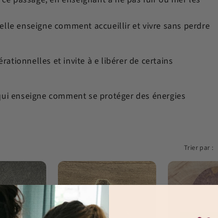
 elle enseigne comment accueillir et vivre sans perdre
ationnelles et invite à e libérer de certains
 qui enseigne comment se protéger des énergies
Trier par :