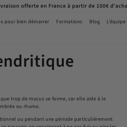
ivraison offerte en France à partir de 100€ d'ach
os pour bien démarrer
Formations
Blog
L'équipe
endritique
sque trop de mucus se forme, car elle aide à le
combrée ou rhume.
tionnel ou pendant une période particulièrement
s ce passage, en enseignant à ne pas fuir ou nier les