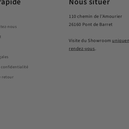
rapide
Nous situer
110 chemin de l’Amourier
26160 Pont de Barret
ctez-nous
t
Visite du Showroom
uniquem
rendez-vous
.
gales
 confidentialité
 retour