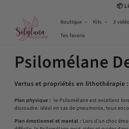
et
📦 L
passer
au
contenu
Boutique
Kits
3 vidé
Tes favoris
C
Psilomélane D
o
Vertus et propriétés en lithothérapie :
l
Plan physique :
le Psilomélane est excellent lor
dissoudre. Idéal en cas de pneumonie, toux en
l
Plan émotionnel et mental :
Lors d’un choc émo
difficile, le Psilomélane peut aider et guider dan