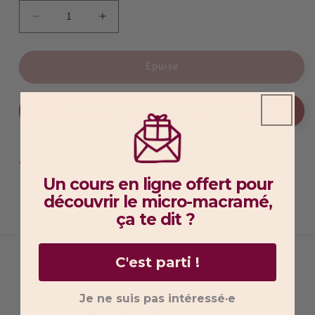
Réduire
Augmenter
la
la
quantité
quantité
Épuisé
de
de
Plat
Plat
-
-
Me notifier lors du retour en stock
Bleu
Bleu
nuit
nuit
-
-
19
19
Partager
Un cours en ligne offert pour
découvrir
le micro-macramé,
ça te dit ?
C'est parti !
Je ne suis pas intéressé·e