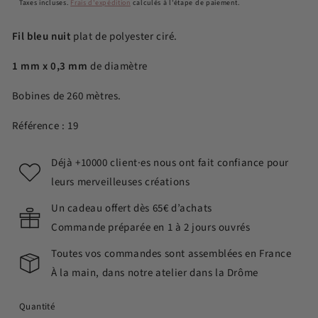
habituel
Taxes incluses.
Frais d'expédition
calculés à l'étape de paiement.
Fil bleu nuit
plat de polyester ciré.
1 mm
x 0,3 mm
de diamètre
Bobines de 260 mètres.
Référence : 19
Déjà +10000 client·es nous ont fait confiance pour
leurs merveilleuses créations
Un cadeau offert dès 65€ d’achats
Commande préparée en 1 à 2 jours ouvrés
Toutes vos commandes sont assemblées en France
À la main, dans notre atelier dans la Drôme
Quantité