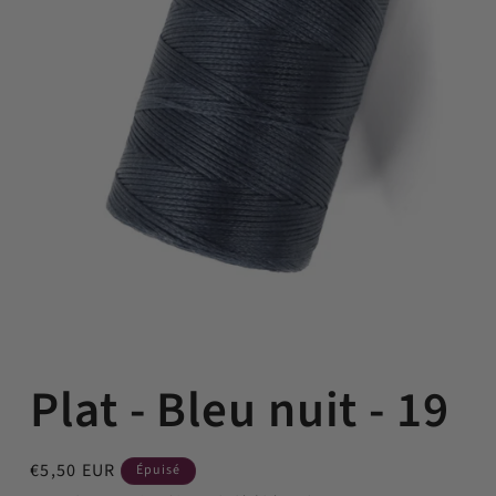
Ouvrir
le
Plat - Bleu nuit - 19
média
1
dans
une
fenêtre
Prix
€5,50 EUR
Épuisé
modale