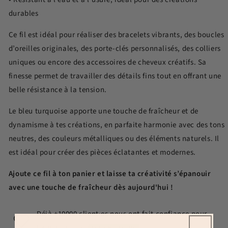
durables
Ce fil est idéal pour réaliser des bracelets vibrants, des boucles
d’oreilles originales, des porte-clés personnalisés, des colliers
uniques ou encore des accessoires de cheveux créatifs. Sa
finesse permet de travailler des détails fins tout en offrant une
belle résistance à la tension.
Le bleu turquoise apporte une touche de fraîcheur et de
dynamisme à tes créations, en parfaite harmonie avec des tons
neutres, des couleurs métalliques ou des éléments naturels. Il
est idéal pour créer des pièces éclatantes et modernes.
Ajoute ce fil à ton panier et laisse ta créativité s’épanouir
avec une touche de fraîcheur dès aujourd'hui !
Déjà +10000 client·es nous ont fait confiance pour
leurs merveilleuses créations