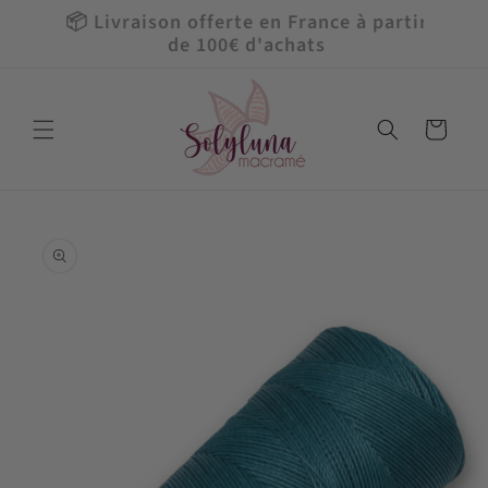
et
📦 Livraison offerte en France à partir
🎁 U
passer
de 100€ d'achats
au
contenu
Panier
Passer aux
informations
produits