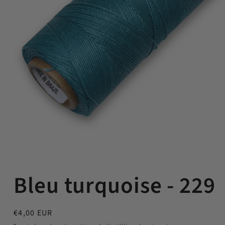
Ouvrir
le
Bleu turquoise - 229
média
1
dans
une
fenêtre
Prix
€4,00 EUR
modale