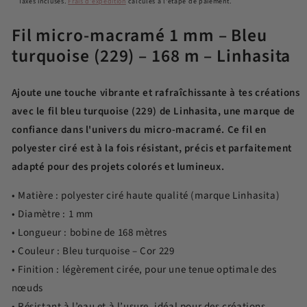
habituel
Taxes incluses.
Frais d'expédition
calculés à l'étape de paiement.
Fil micro-macramé 1 mm – Bleu
turquoise (229) – 168 m – Linhasita
Ajoute une touche vibrante et rafraîchissante à tes créations
avec le fil bleu turquoise (229) de Linhasita, une marque de
confiance dans l'univers du micro-macramé. Ce fil en
polyester ciré est à la fois résistant, précis et parfaitement
adapté pour des projets colorés et lumineux.
• Matière : polyester ciré haute qualité (marque Linhasita)
• Diamètre : 1 mm
• Longueur : bobine de 168 mètres
• Couleur : Bleu turquoise – Cor 229
• Finition : légèrement cirée, pour une tenue optimale des
nœuds
• Résistant à l’eau et à l’usure, idéal pour des créations