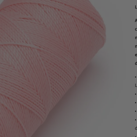
c
m
e
•
•
•
•