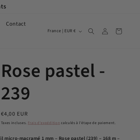
Contact
P
Connexion
Panier
France | EUR €
a
y
Rose pastel -
s
/
239
r
é
Prix
€4,00 EUR
g
habituel
Taxes incluses.
Frais d'expédition
calculés à l'étape de paiement.
i
Fil micro-macramé 1 mm – Rose pastel (239) – 168 m –