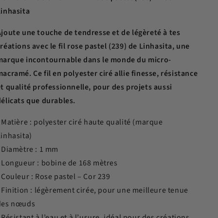
Linhasita
o
Ajoute une touche de tendresse et de légèreté à tes
n
réations avec le fil rose pastel (239) de Linhasita, une
marque incontournable dans le monde du micro-
acramé. Ce fil en polyester ciré allie finesse, résistance
t qualité professionnelle, pour des projets aussi
délicats que durables.
 Matière : polyester ciré haute qualité (marque
Linhasita)
• Diamètre : 1 mm
• Longueur : bobine de 168 mètres
 Couleur : Rose pastel – Cor 239
 Finition : légèrement cirée, pour une meilleure tenue
des nœuds
 Résistant à l’eau et à l’usure, idéal pour des créations