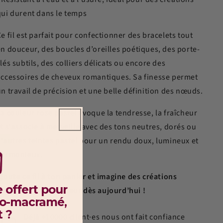
qui durent dans le temps
e fil est parfait pour confectionner des bracelets tout
en douceur, des boucles d’oreilles poétiques, des porte-
lés subtils, des colliers délicats ou encore des
accessoires de cheveux romantiques. Sa finesse permet
n travail de précision et une belle définition des nœuds.
a couleur rose pastel évoque la tendresse, la fraîcheur
t s'associe à merveille avec des tons neutres, dorés ou
d'autres teintes pastel pour un rendu doux, lumineux et
harmonieux.
joute ce fil à ton panier et imagine des créations
 offert pour
empreintes de douceur dès aujourd’hui !
ro-macramé,
t ?
Déjà +10000 client·es nous ont fait confiance