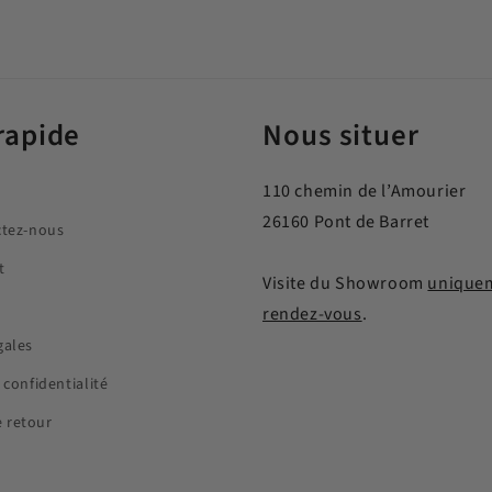
rapide
Nous situer
110 chemin de l’Amourier
26160 Pont de Barret
ctez-nous
t
Visite du Showroom
uniquem
rendez-vous
.
gales
 confidentialité
 retour