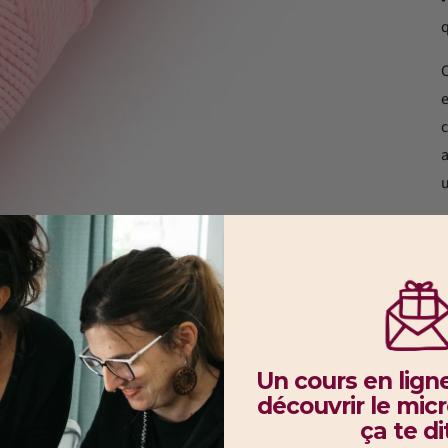
C
c
u
L
e
A
Un cours en ligne
découvrir
le mic
ça te di