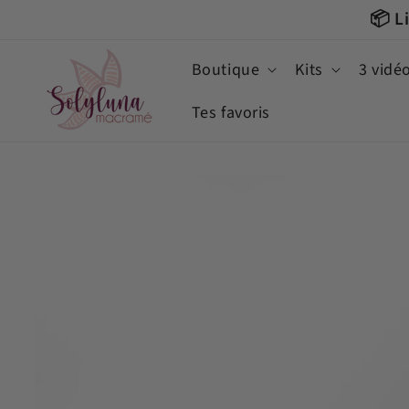
et

passer
au
contenu
Boutique
Kits
3 vidé
Tes favoris
Passer aux
informations
produits