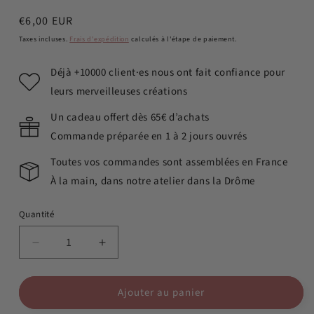
Prix
€6,00 EUR
habituel
Taxes incluses.
Frais d'expédition
calculés à l'étape de paiement.
Déjà +10000 client·es nous ont fait confiance pour
leurs merveilleuses créations
Un cadeau offert dès 65€ d’achats
Commande préparée en 1 à 2 jours ouvrés
Toutes vos commandes sont assemblées en France
À la main, dans notre atelier dans la Drôme
Quantité
Réduire
Augmenter
la
la
quantité
quantité
Ajouter au panier
de
de
Gabbro
Gabbro