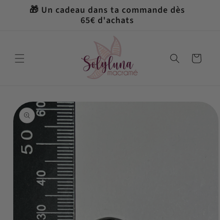
et
🎁 Un cadeau dans ta commande dès
passer
65€ d'achats
au
contenu
Panier
Passer aux
informations
produits