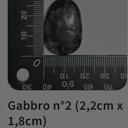
Ouvrir
le
Gabbro n°2 (2,2cm x
média
1
dans
une
1,8cm)
fenêtre
modale