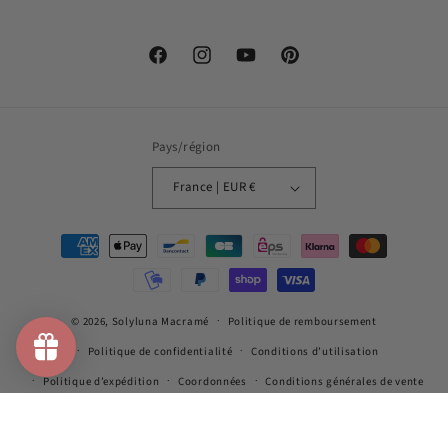
Facebook
Instagram
YouTube
Pinterest
Pays/région
France | EUR €
Moyens
de
paiement
© 2026,
Solyluna Macramé
Politique de remboursement
Politique de confidentialité
Conditions d’utilisation
Politique d’expédition
Coordonnées
Conditions générales de vente
Mentions légales