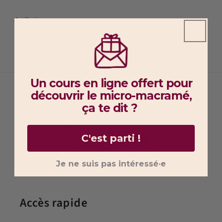
n°2
n°2
(2,2cm
(2,2cm
Partager
x
x
1,8cm)
1,8cm)
Un cours en ligne offert pour
découvrir
le micro-macramé,
ça te dit ?
C'est parti !
Je ne suis pas intéressé·e
Accès rapide