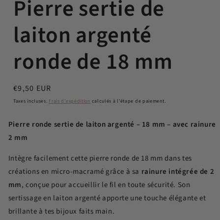
Pierre sertie de
laiton argenté
ronde de 18 mm
Prix
€9,50 EUR
habituel
Taxes incluses.
Frais d'expédition
calculés à l'étape de paiement.
Pierre ronde sertie de laiton argenté – 18 mm – avec rainure
2 mm
Intègre facilement cette pierre ronde de 18 mm dans tes
créations en micro-macramé grâce à sa
rainure intégrée de 2
mm
, conçue pour accueillir le fil en toute sécurité. Son
sertissage en laiton argenté apporte une touche élégante et
brillante à tes bijoux faits main.