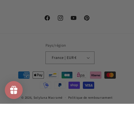
Facebook
Instagram
YouTube
Pinterest
Pays/région
France | EUR €
Moyens
de
paiement
© 2026,
Solyluna Macramé
Politique de remboursement
Politique de confidentialité
Conditions d’utilisation
Politique d’expédition
Coordonnées
Conditions générales de vente
Mentions légales